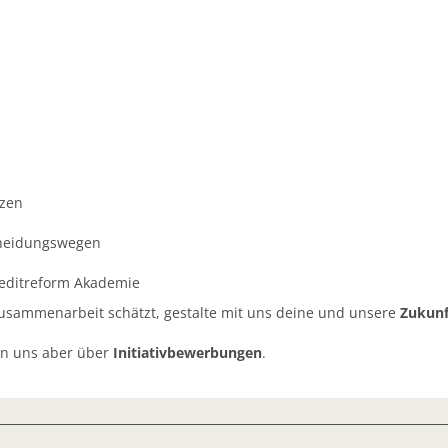
tzen
cheidungswegen
reditreform Akademie
Zusammen­arbeit schätzt, gestalte mit uns deine und unsere
Zukunf
en uns aber über
Initiativbewerbungen
.